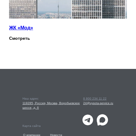
ЖК «Мод»
Смотреть
Наш адрес
8 800 234 11 22
119285, Россия, Москва, Воробьевское
24@vysota-service.ru
шоссе, д. 6
Карта сайта
О компании
Новости