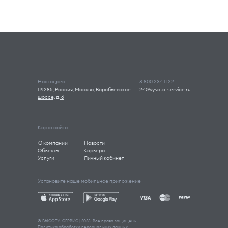
Наш адрес
8 800 234 11 22
119285, Россия, Москва, Воробьевское
24@vysota-service.ru
шоссе, д. 6
Карта сайта
О компании
Новости
Объекты
Карьера
Услуги
Личный кабинет
Установите наше мобильное приложение
© ВЫСОТА-СEРВИС | 2023. Все права защищены
Политика обработки персональных данных