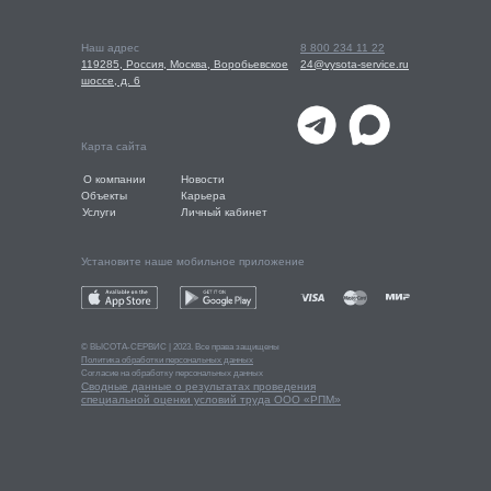
Наш адрес
8 800 234 11 22
119285, Россия, Москва, Воробьевское
24@vysota-service.ru
шоссе, д. 6
Карта сайта
О компании
Новости
Объекты
Карьера
Услуги
Личный кабинет
Установите наше мобильное приложение
© ВЫСОТА-СEРВИС | 2023. Все права защищены
Политика обработки персональных данных
Согласие на обработку персональных данных
Сводные данные о результатах проведения
специальной оценки условий труда ООО «РПМ»