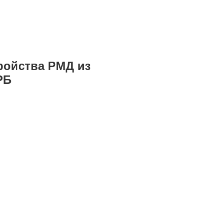
ройства РМД из
РБ