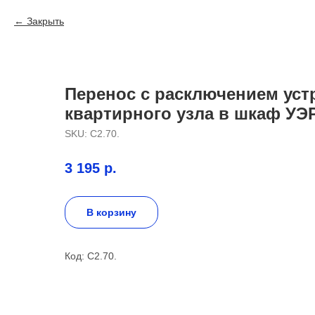
Закрыть
Перенос с расключением уст
квартирного узла в шкаф УЭ
SKU:
С2.70.
3 195
р.
В корзину
Код: С2.70.