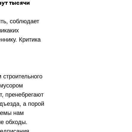
вут тысячи
ть, соблюдает
никаких
ннику. Критика
м строительного
 мусором
т, пренебрегают
дъезда, а порой
лемы нам
е обходы.
редписания.