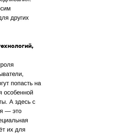
осим
для других
технологий,
троля
ыватели,
гут попасть на
ся особенной
ы. А здесь с
ия — это
пециальная
ёт их для