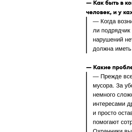
— Как быть в к
человек, и у к
— Когда возн
ли подрядчик 
нарушений не
должна иметь
— Какие пробл
— Прежде всег
мусора. За у
немного слож
интересами др
и просто оста
помогают сот
Охранники вы