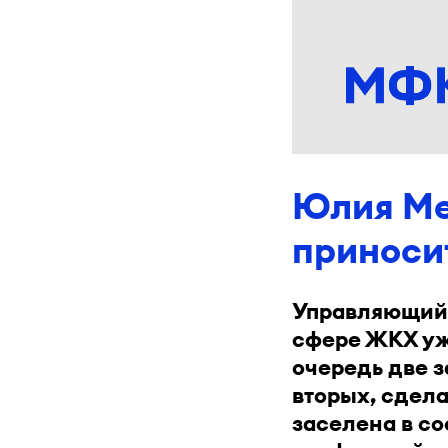
Юлия Ме
приносит
Управляющий 
сфере ЖКХ уже
очередь две з
вторых, сдела
заселена в со