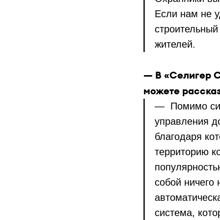
Если нам не 
строительный
жителей.
— В «Селигер 
можете рассказ
— Помимо сис
управления д
благодаря ко
территорию ко
популярностью
собой ничего 
автоматическа
система, кото