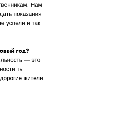
ственникам. Нам
дать показания
е успели и так
овый год?
ильность — это
ьности ты
дорогие жители