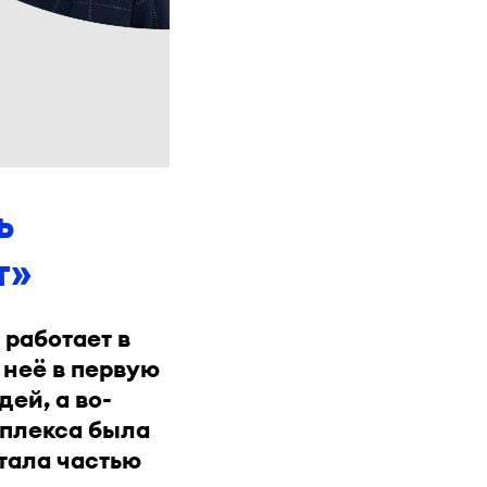
ь
т»
работает в
 неё в первую
ей, а во-
мплекса была
тала частью