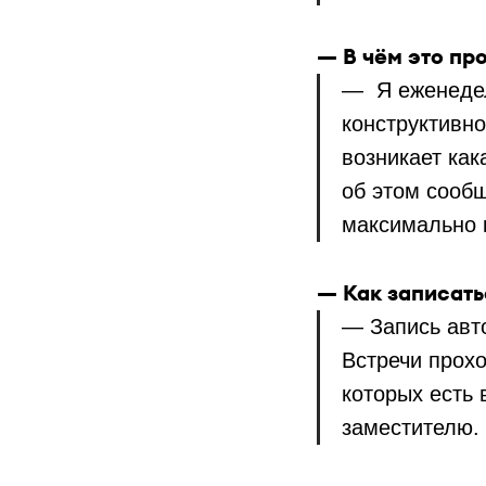
— В чём это пр
— Я еженедел
конструктивно
возникает как
об этом сооб
максимально 
— Как записат
— Запись авт
Встречи прохо
которых есть 
заместителю.