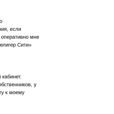
о
ния, если
т оперативно мне
елигер Сити»
 кабинет.
обственников, у
ту к моему