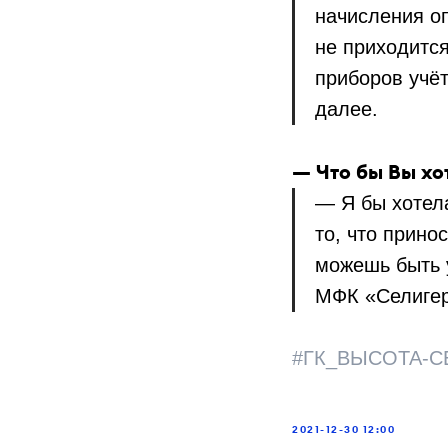
начисления оп
не приходитс
приборов учёт
далее.
— Что бы Вы хо
— Я бы хотел
то, что прино
можешь быть 
МФК «Селигер
#ГК_ВЫСОТА-С
2021-12-30 12:00