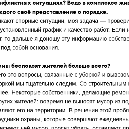
онфликтных ситуациях? Ведь в комплексе жи
аждого своё представление о порядке.
икают спорные ситуации, моя задача — провери
установленный график и качество работ. Если 
т, то дальше я доношу эту информацию собстве
 под собой основания.
емы беспокоят жителей больше всего?
о это вопросы, связанные с уборкой и вывозо
боркой мы тщательно следим. Со строительным
нее. Некоторые собственники, делающие ремон
угих жителей: вовремя не выносят мусор из по
вляют его на территории. В решении этой проб
рудники охраны, которые совершают ежедневны
ясняют чей мусор, просят убрать, оставляют п