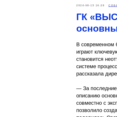
2024-08-15 16:28
СОБ
ГК «ВЫС
основны
В современном б
играют ключевую
становится нео
системе процес
рассказала дир
— За последние 
описанию основ
совместно с экс
позволило созд