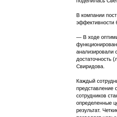
поделилась Све
В компании пост
эффективности б
— В ходе оптими
функционирован
анализировали с
достаточность (
Свиридова.
Каждый сотрудни
представление о
сотрудников ста
определенные ц
результат. Четк