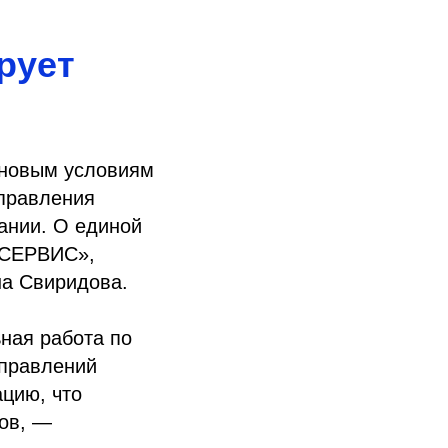
рует
к новым условиям
управления
ании. О единой
-СЕРВИС»,
на Свиридова.
ная работа по
аправлений
цию, что
ов, —