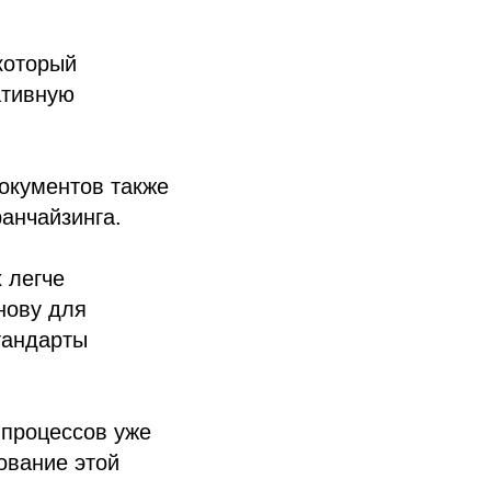
который
ативную
окументов также
анчайзинга.
 легче
нову для
тандарты
-процессов уже
ование этой