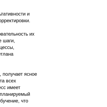
ьтативности и
орректировки.
вательность их
е шаги,
цессы,
етлана
 получает ясное
та всех
есс имеет
 планируемый
бучение, что