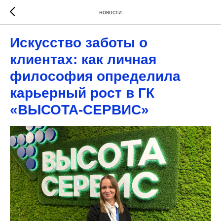
новости
Искусство заботы о
клиентах: как личная
философия определила
карьерный рост в ГК
«ВЫСОТА-СЕРВИС»